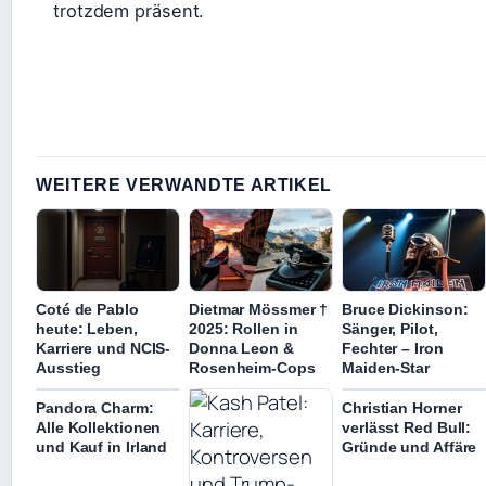
trotzdem präsent.
WEITERE VERWANDTE ARTIKEL
Coté de Pablo
Dietmar Mössmer †
Bruce Dickinson:
heute: Leben,
2025: Rollen in
Sänger, Pilot,
Karriere und NCIS-
Donna Leon &
Fechter – Iron
Ausstieg
Rosenheim-Cops
Maiden-Star
Pandora Charm:
Christian Horner
Alle Kollektionen
verlässt Red Bull:
und Kauf in Irland
Gründe und Affäre