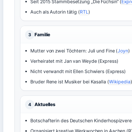
Seit 2015 Stammbesetzung „Die Füchsin“ (
Expr
Auch als Autorin tätig (
RTL
)
Familie
3
Mutter von zwei Töchtern: Juli und Fine (
Joyn
)
Verheiratet mit Jan van Weyde (Express)
Nicht verwandt mit Ellen Schwiers (Express)
Bruder Rene ist Musiker bei Kasalla (
Wikipedia
Aktuelles
4
Botschafterin des Deutschen Kinderhospizvere
Organisiert kreative Werkwochen in Aachen (R