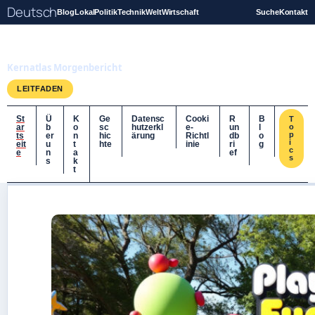
Deutsch
Blog
Lokal
Politik
Technik
Welt
Wirtschaft
Suche
Kontakt
Kernatlas
Kernatlas Morgenbericht
LEITFADEN
St
Ü
K
Ge
Datensc
Cooki
R
B
T
ar
b
o
sc
hutzerkl
e-
un
l
o
p
ts
er
n
hic
ärung
Richtl
db
o
i
eit
u
t
hte
inie
ri
g
c
e
n
a
ef
s
s
k
t