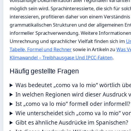
vollständige Dokumentation aller regionalen Varianten
möglich sein wird. Sprachinteressierte, die sich für so
interessieren, profitieren daher von einem Verständni
grammatikalischen Strukturen und der allgemeinen E
informeller Sprachverwendung. Weitere Information
Umrechnung und sprachlicher Vielfalt finden sich im
Um
Tabelle, Formel und Rechner
sowie in Artikeln zu
Was V
Klimawandel – Treibhausgase Und IPCC-Fakten
.
Häufig gestellte Fragen
Was bedeutet „como va lo mio” wörtlich übe
In welchen Regionen wird dieser Ausdruck 
Ist „como va lo mio” formell oder informell?
Wie unterscheidet sich „como va lo mio” vo
Gibt es ähnliche Ausdrücke im Spanischen?