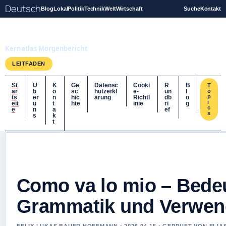
Deutsch
Blog
Lokal
Politik
Technik
Welt
Wirtschaft
Suche
Kontakt
Kernatlas
Kernatlas Morgenbericht
LEITFADEN
St
Ü
K
Ge
Datensc
Cooki
R
B
T
ar
b
o
sc
hutzerkl
e-
un
l
o
p
ts
er
n
hic
ärung
Richtl
db
o
i
eit
u
t
hte
inie
ri
g
c
e
n
a
ef
s
s
k
t
Como va lo mio – Bede
Grammatik und Verwe