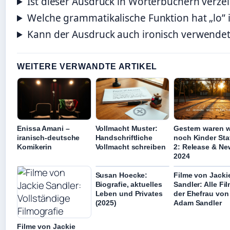
Ist dieser Ausdruck in Wörterbüchern verze
Welche grammatikalische Funktion hat „lo”
Kann der Ausdruck auch ironisch verwende
WEITERE VERWANDTE ARTIKEL
Enissa Amani –
Vollmacht Muster:
Gestern waren w
iranisch-deutsche
Handschriftliche
noch Kinder Staf
Komikerin
Vollmacht schreiben
2: Release & Ne
2024
Susan Hoecke:
Filme von Jacki
Biografie, aktuelles
Sandler: Alle Fi
Leben und Privates
der Ehefrau von
(2025)
Adam Sandler
Filme von Jackie