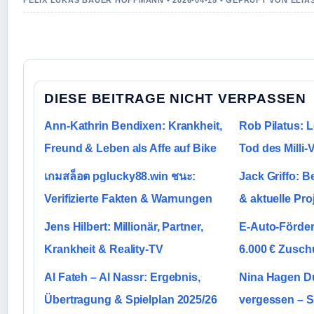
FELIX LUKAS BAUER HOFFMANN • 2026-04-15 • GEPRUFT VON ELI
DIESE BEITRAGE NICHT VERPASSEN
Ann-Kathrin Bendixen: Krankheit,
Rob Pilatus: 
Freund & Leben als Affe auf Bike
Tod des Milli-V
เกมสล็อต pglucky88.win ชนะ:
Jack Griffo: B
Verifizierte Fakten & Warnungen
& aktuelle Pro
Jens Hilbert: Millionär, Partner,
E-Auto-Förder
Krankheit & Reality-TV
6.000 € Zuschu
Al Fateh – Al Nassr: Ergebnis,
Nina Hagen Du
Übertragung & Spielplan 2025/26
vergessen – S