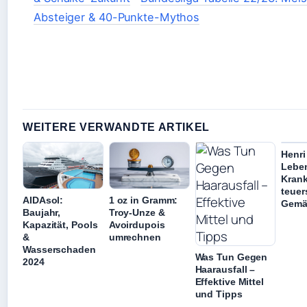
Absteiger & 40-Punkte-Mythos
WEITERE VERWANDTE ARTIKEL
Henri
Leben
Krank
teuer
AIDAsol:
1 oz in Gramm:
Gemä
Baujahr,
Troy-Unze &
Kapazität, Pools
Avoirdupois
&
umrechnen
Wasserschaden
Was Tun Gegen
2024
Haarausfall –
Effektive Mittel
und Tipps