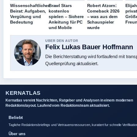
Wissenschaftlicher
Brawl Stars
Robert Atzorn:
Elija
Beirat: Aufgaben,
kostenlos
Comeback 2026
privat
Vergütung und
spielen – Sichere
– was aus dem
Größe
Bedeutung
Anleitung für PC
Schauspieler
Freu
und Mobile
wurde
UBER DEN AUTOR
Felix Lukas Bauer Hoffmann
Die Berichterstattung wird fortlaufend mit trans
Quellenprüfung aktualisiert.
KERNATLAS
Kernatlas vereint Nachrichten, Ratgeber und Analysen in einem modernen
Redaktionslayout. Laufend vom Redaktionsteam aktualisiert.
Beliebt
Tagliche Redaktionsbriefings und Vertrauensressourcen, kuratiert fur schnelle Verifikatio
Über uns