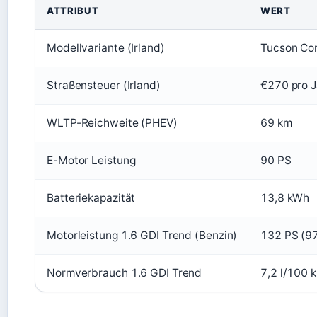
ATTRIBUT
WERT
Modellvariante (Irland)
Tucson Com
Straßensteuer (Irland)
€270 pro J
WLTP-Reichweite (PHEV)
69 km
E-Motor Leistung
90 PS
Batteriekapazität
13,8 kWh
Motorleistung 1.6 GDI Trend (Benzin)
132 PS (9
Normverbrauch 1.6 GDI Trend
7,2 l/100 