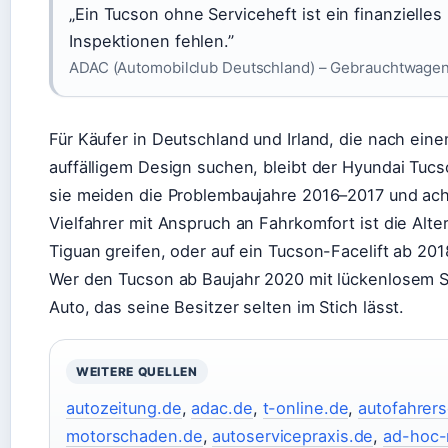
„Ein Tucson ohne Serviceheft ist ein finanzielles
Inspektionen fehlen.”
ADAC (Automobilclub Deutschland) – Gebrauchtwage
Für Käufer in Deutschland und Irland, die nach ein
auffälligem Design suchen, bleibt der Hyundai Tucs
sie meiden die Problembaujahre 2016–2017 und acht
Vielfahrer mit Anspruch an Fahrkomfort ist die Alt
Tiguan greifen, oder auf ein Tucson-Facelift ab 201
Wer den Tucson ab Baujahr 2020 mit lückenlosem Se
Auto, das seine Besitzer selten im Stich lässt.
WEITERE QUELLEN
autozeitung.de
,
adac.de
,
t-online.de
,
autofahrers
motorschaden.de
,
autoservicepraxis.de
,
ad-hoc-