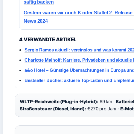
saftig backen
Gestern waren wir noch Kinder Staffel 2: Release
News 2024
4 VERWANDTE ARTIKEL
Sergio Ramos aktuell: vereinslos und was kommt 20
Charlotte Maihoff: Karriere, Privatleben und aktuell
a&o Hotel – Günstige Übernachtungen in Europa un
Bestseller Bücher: aktuelle Top-Listen und Empfehl
WLTP-Reichweite (Plug-in-Hybrid):
69 km ·
Batterie
Straßensteuer (Diesel, Irland):
€270 pro Jahr ·
E-Mot