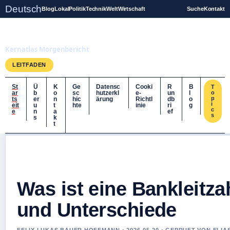
Deutsch
Blog
Lokal
Politik
Technik
Welt
Wirtschaft
Suche
Kontakt
Kernatlas
Kernatlas Morgenbericht
LEITFADEN
St
Ü
K
Ge
Datensc
Cooki
R
B
T
ar
b
o
sc
hutzerkl
e-
un
l
o
p
ts
er
n
hic
ärung
Richtl
db
o
i
eit
u
t
hte
inie
ri
g
c
e
n
a
ef
s
s
k
t
Was ist eine Bankleitza
und Unterschiede