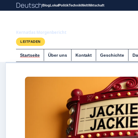
Deutsch
Blog
Lokal
Politik
Technik
Welt
Wirtschaft
Kernatlas
Kernatlas Morgenbericht
LEITFADEN
Startseite
Über uns
Kontakt
Geschichte
Da