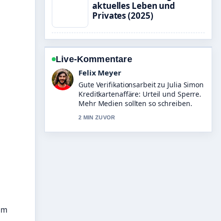
aktuelles Leben und
Privates (2025)
Live-Kommentare
Laura Becker
Starke Einordnung zu Steffen
Baumgart: Gehalt, Entlassung &#038;
aktuelle Infos. Das ist die klarste
Zusammenfassung, die ich heute
gesehen habe.
4 MIN ZUVOR
lm