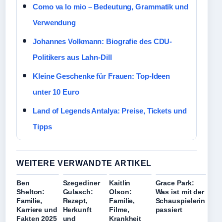
Como va lo mio – Bedeutung, Grammatik und
Verwendung
Johannes Volkmann: Biografie des CDU-
Politikers aus Lahn-Dill
Kleine Geschenke für Frauen: Top-Ideen
unter 10 Euro
Land of Legends Antalya: Preise, Tickets und
Tipps
WEITERE VERWANDTE ARTIKEL
Ben
Szegediner
Kaitlin
Grace Park:
Shelton:
Gulasch:
Olson:
Was ist mit der
Familie,
Rezept,
Familie,
Schauspielerin
Karriere und
Herkunft
Filme,
passiert
Fakten 2025
und
Krankheit