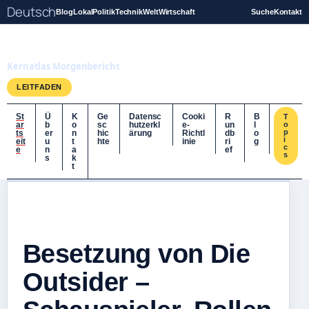
Deutsch
Blog
Lokal
Politik
Technik
Welt
Wirtschaft
Suche
Kontakt
Kernatlas
Kernatlas Morgenbericht
LEITFADEN
St
Ü
K
Ge
Datensc
Cooki
R
B
T
ar
b
o
sc
hutzerkl
e-
un
l
o
p
ts
er
n
hic
ärung
Richtl
db
o
i
eit
u
t
hte
inie
ri
g
c
e
n
a
ef
s
s
k
t
Besetzung von Die
Outsider –