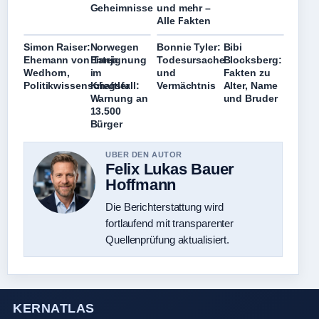
Geheimnisse
und mehr –
Alle Fakten
Simon Raiser:
Norwegen
Bonnie Tyler:
Bibi
Ehemann von Tanja
Enteignung
Todesursache
Blocksberg:
Wedhorn,
im
und
Fakten zu
Politikwissenschaftler
Kriegsfall:
Vermächtnis
Alter, Name
Warnung an
und Bruder
13.500
Bürger
UBER DEN AUTOR
Felix Lukas Bauer
Hoffmann
Die Berichterstattung wird
fortlaufend mit transparenter
Quellenprüfung aktualisiert.
KERNATLAS