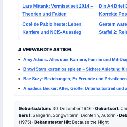
Lars Mittank: Vermisst seit 2014 –
Din A4 Brief 
Theorien und Fakten
Korrekte Pos
Coté de Pablo heute: Leben,
Gestern ware
Karriere und NCIS-Ausstieg
Staffel 2: R
4 VERWANDTE ARTIKEL
Amy Adams: Alles über Karriere, Familie und MS-Di
Brawl Stars kostenlos spielen – Sichere Anleitung f
Bae Suzy: Beziehungen, Ex-Freunde und Privatleben
Amadeus Becker: Alter, Größe, Unterhaltsstreit und 
Geburtsdatum:
30. Dezember 1946 ·
Geburtsort:
Chi
Beruf:
Sängerin, Songwriterin, Dichterin, Autorin ·
Deb
(1975) ·
Bekanntester Hit:
Because the Night