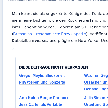
FELIX LUKAS BAUER HOFFMANN • 2026-07-02 • GEPRUFT VON HAN
Man kennt sie als ungekrönte Königin des Punk, aber
mehr: eine Dichterin, die den Rock neu erfand und 
ihrer Generation wurde. Geboren am 30. Dezember
(
Britannica – renommierte Enzyklopädie
), veröffent
Debütalbum
Horses
und prägte die New Yorker Un
DIESE BEITRAGE NICHT VERPASSEN
Gregor Meyle: Steckbrief,
Was Tun Gege
Privatleben und Konzerte
Ursachen und
Behandlung
Ann-Katrin Berger Partnerin:
Julia Simon K
Jess Carter als Verlobte
Urteil und Sp