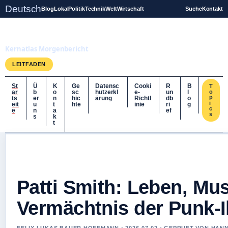
Deutsch
Blog
Lokal
Politik
Technik
Welt
Wirtschaft
Suche
Kontakt
Kernatlas
Kernatlas Morgenbericht
LEITFADEN
St
Ü
K
Ge
Datensc
Cooki
R
B
T
ar
b
o
sc
hutzerkl
e-
un
l
o
p
ts
er
n
hic
ärung
Richtl
db
o
i
eit
u
t
hte
inie
ri
g
c
e
n
a
ef
s
s
k
t
Patti Smith: Leben, Mu
Vermächtnis der Punk-