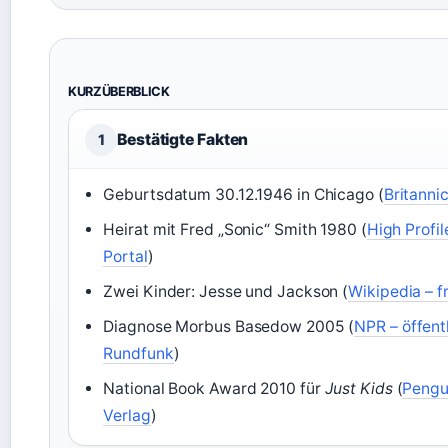
KURZÜBERBLICK
Bestätigte Fakten
1
Geburtsdatum 30.12.1946 in Chicago (
Britanni
Heirat mit Fred „Sonic“ Smith 1980 (
High Profil
Portal
)
Zwei Kinder: Jesse und Jackson (
Wikipedia – f
Diagnose Morbus Basedow 2005 (
NPR – öffent
Rundfunk
)
National Book Award 2010 für
Just Kids
(
Pengu
Verlag
)