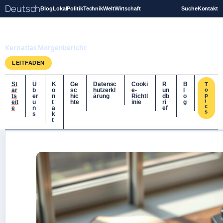
Deutsch
Blog
Lokal
Politik
Technik
Welt
Wirtschaft
Suche
Kontakt
Kernatlas
Kernatlas Morgenbericht
LEITFADEN
St
Ü
K
Ge
Datensc
Cooki
R
B
T
ar
b
o
sc
hutzerkl
e-
un
l
o
p
ts
er
n
hic
ärung
Richtl
db
o
i
eit
u
t
hte
inie
ri
g
c
e
n
a
ef
s
s
k
t