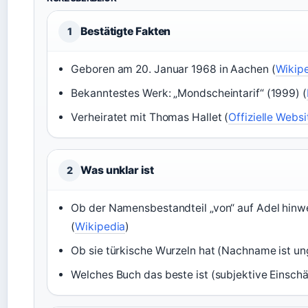
Bestätigte Fakten
1
Geboren am 20. Januar 1968 in Aachen (
Wikip
Bekanntestes Werk: „Mondscheintarif“ (1999) (
Verheiratet mit Thomas Hallet (
Offizielle Websi
Was unklar ist
2
Ob der Namensbestandteil „von“ auf Adel hinwei
(
Wikipedia
)
Ob sie türkische Wurzeln hat (Nachname ist ung
Welches Buch das beste ist (subjektive Einsch