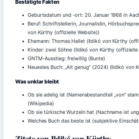
Bestätigte Fakten
Geburtsdatum und -ort: 20. Januar 1968 in Aac
Beruf: Schriftstellerin, Journalistin, Hörbuchspr
von Kürthy (offizielle Website))
Ehemann: Thomas Hallet (Ildikó von Kürthy (offi
Kinder: zwei Söhne (Ildikó von Kürthy (offizielle
GNTM-Ausstieg: freiwillig (Bunte)
Neuestes Buch: „Alt genug“ (2024) (Ildikó von Kü
Was unklar bleibt
Ob sie adelig ist (Namensbestandteil „von“ stam
(Wikipedia)
Ob sie türkische Wurzeln hat (Nachname ist unga
Welches Buch das beste ist (subjektive Einschä
Zitate von Ildikó von Kürthy