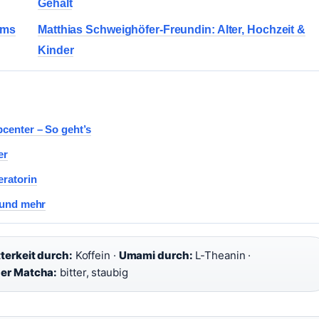
Gehalt
ams
Matthias Schweighöfer-Freundin: Alter, Hochzeit &
Kinder
center – So geht’s
er
eratorin
 und mehr
tterkeit durch:
Koffein ·
Umami durch:
L-Theanin ·
er Matcha:
bitter, staubig