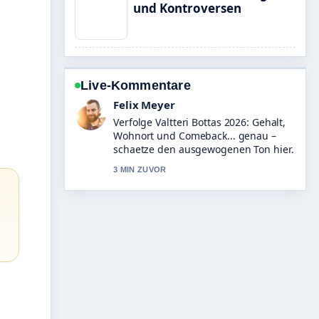
und Kontroversen
Live-Kommentare
Laura Becker
Hilfreicher Kontext zu Julia Simon
Kreditkartenaffäre: Urteil und Sperre.
Bitte haltet diesen Liveticker aktuell.
5 MIN ZUVOR