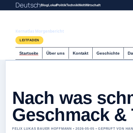
Deutsch
Blog
Lokal
Politik
Technik
Welt
Wirtschaft
Kernatlas
Kernatlas Morgenbericht
LEITFADEN
Startseite
Über uns
Kontakt
Geschichte
Da
Nach was sch
Geschmack & T
FELIX LUKAS BAUER HOFFMANN • 2026-05-05 • GEPRUFT VON HA