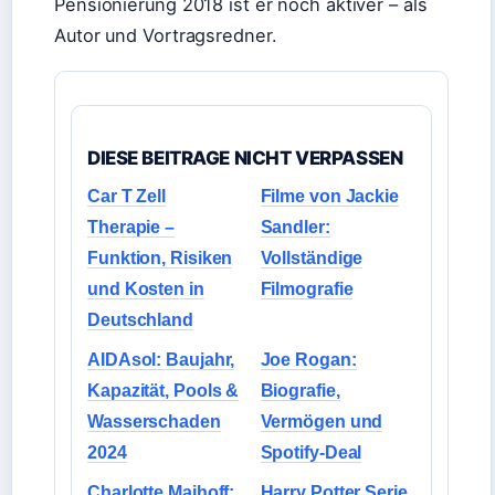
Pensionierung 2018 ist er noch aktiver – als
Autor und Vortragsredner.
DIESE BEITRAGE NICHT VERPASSEN
Car T Zell
Filme von Jackie
Therapie –
Sandler:
Funktion, Risiken
Vollständige
und Kosten in
Filmografie
Deutschland
AIDAsol: Baujahr,
Joe Rogan:
Kapazität, Pools &
Biografie,
Wasserschaden
Vermögen und
2024
Spotify-Deal
Charlotte Maihoff:
Harry Potter Serie