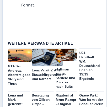
Format.
WEITERE VERWANDTE ARTIKEL
U21
Handball
WM:
Rick
Deutschland
GTA San
Hoffman
Spanien
Lena Valaitis: Alter,
Andreas:
heute:
35:35
Staatsbürgerschaft
Altersfreigabe,
Karriere und
Ergebnis
und Karriere
Story und
Privates
Tipps
nach Suits
Lena und
Besetzung
Rigatoni al
Grace Park:
Mark
von Gilbert
forno Rezept
Was ist mit der
getrennt:
Grape –
– Original
Schauspielerin