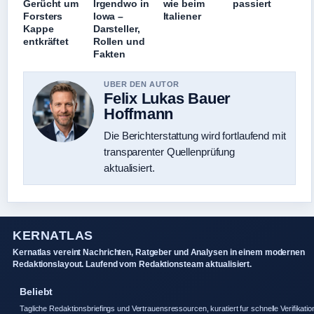
Gerücht um
Irgendwo in
wie beim
passiert
Forsters
Iowa –
Italiener
Kappe
Darsteller,
entkräftet
Rollen und
Fakten
UBER DEN AUTOR
Felix Lukas Bauer
Hoffmann
Die Berichterstattung wird fortlaufend mit
transparenter Quellenprüfung
aktualisiert.
KERNATLAS
Kernatlas vereint Nachrichten, Ratgeber und Analysen in einem modernen
Redaktionslayout. Laufend vom Redaktionsteam aktualisiert.
Beliebt
Tagliche Redaktionsbriefings und Vertrauensressourcen, kuratiert fur schnelle Verifikatio