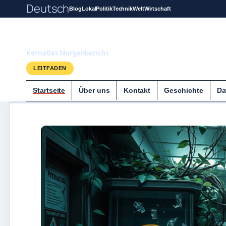
Deutsch
Blog
Lokal
Politik
Technik
Welt
Wirtschaft
Kernatlas
Kernatlas Morgenbericht
LEITFADEN
Startseite
Über uns
Kontakt
Geschichte
Da