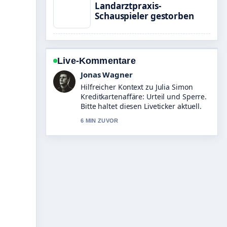
Landarztpraxis-
Schauspieler gestorben
Live-Kommentare
Lena Schmidt
Die Berichterstattung zu Steffen
Baumgart: Gehalt, Entlassung &#038;
aktuelle Infos wirkt solide und sehr
gut nachvollziehbar.
8 MIN ZUVOR