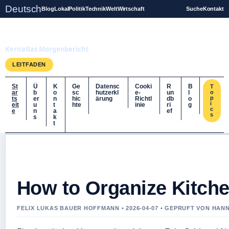
Deutsch
Blog
Lokal
Politik
Technik
Welt
Wirtschaft
Suche
Kontakt
Kernatlas
Kernatlas Morgenbericht
LEITFADEN
St
Ü
K
Ge
Datensc
Cooki
R
B
T
ar
b
o
sc
hutzerkl
e-
un
l
o
p
ts
er
n
hic
ärung
Richtl
db
o
i
eit
u
t
hte
inie
ri
g
c
e
n
a
ef
s
s
k
t
How to Organize Kitche
FELIX LUKAS BAUER HOFFMANN • 2026-04-07 • GEPRUFT VON HAN