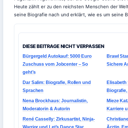
Heute zählt er zu den reichsten Menschen der Welt.
seine Biografie nach und erklärt, wie es um seine 
DIESE BEITRAGE NICHT VERPASSEN
Bürgergeld Autokauf: 5000 Euro
Brawl Sta
Zuschuss vom Jobcenter – So
Sichere A
geht’s
Dar Salim: Biografie, Rollen und
Elisabeth
Sprachen
Biografie
Nena Brockhaus: Journalistin,
Mieze Katz
Moderatorin & Autorin
Karriere u
René Casselly: Zirkusartist, Ninja-
Christiane
Warrior und Let’s Dance Star
Ärztin, E