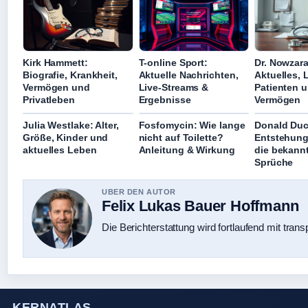
Kirk Hammett:
T-online Sport:
Dr. Nowzar
Biografie, Krankheit,
Aktuelle Nachrichten,
Aktuelles, 
Vermögen und
Live-Streams &
Patienten 
Privatleben
Ergebnisse
Vermögen
Julia Westlake: Alter,
Fosfomycin: Wie lange
Donald Duc
Größe, Kinder und
nicht auf Toilette?
Entstehung
aktuelles Leben
Anleitung & Wirkung
die bekann
Sprüche
UBER DEN AUTOR
Felix Lukas Bauer Hoffmann
Die Berichterstattung wird fortlaufend mit trans
KERNATLAS