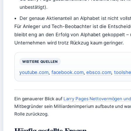
unbestätigt).
Der genaue Aktienanteil an Alphabet ist nicht voll
Für Anleger und Tech-Beobachter ist die Entschei
bleibt eng an den Erfolg von Alphabet gekoppelt – 
Unternehmen wird trotz Rückzug kaum geringer.
WEITERE QUELLEN
youtube.com
,
facebook.com
,
ebsco.com
,
toolsh
Ein genauerer Blick auf
Larry Pages Nettovermögen un
Mitbegründer sein Milliardenimperium aufbaute und war
Rolle zurückzog.
Häufig gestellte Fragen