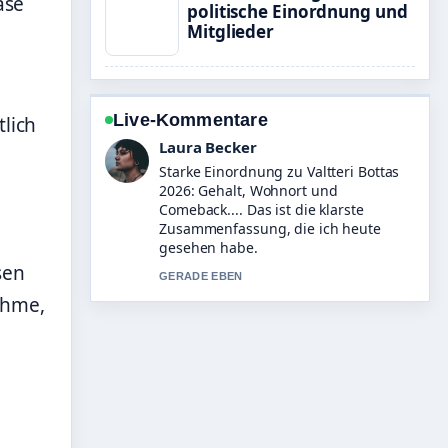
ase
politische Einordnung und
Mitglieder
Live-Kommentare
lich
Nico Hoffmann
Verfolge Julia Simon
Kreditkartenaffäre: Urteil und Sperre
genau – schaetze den ausgewogenen
Ton hier.
3 MIN ZUVOR
sen
ahme,