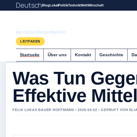
Deutsch
Blog
Lokal
Politik
Technik
Welt
Wirtschaft
Kernatlas
Kernatlas Morgenbericht
LEITFADEN
Startseite
Über uns
Kontakt
Geschichte
Da
Was Tun Gegen
Effektive Mitte
FELIX LUKAS BAUER HOFFMANN • 2026-04-02 • GEPRUFT VON EL