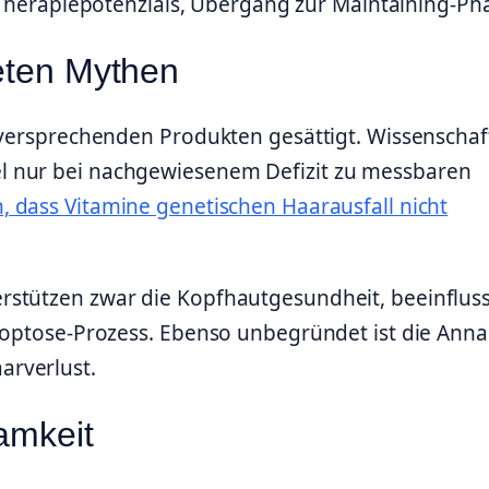
herapiepotenzials, Übergang zur Maintaining-Ph
eten Mythen
 versprechenden Produkten gesättigt. Wissenschaft
l nur bei nachgewiesenem Defizit zu messbaren
, dass Vitamine genetischen Haarausfall nicht
rstützen zwar die Kopfhautgesundheit, beeinflus
Apoptose-Prozess. Ebenso unbegründet ist die Ann
arverlust.
amkeit