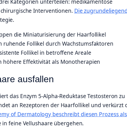
drei Kategorien unterteilen: medikamentöse
 chirurgische Interventionen.
Die zugrundeliegen
tegie.
pen die Miniaturisierung der Haarfollikel
en ruhende Follikel durch Wachstumsfaktoren
stente Follikel in betroffene Areale
 höhere Effektivität als Monotherapien
are ausfallen
iert das Enzym 5-Alpha-Reduktase Testosteron zu
det an Rezeptoren der Haarfollikel und verkürzt 
my of Dermatology beschreibt diesen Prozess al
e in feine Vellushaare übergehen.