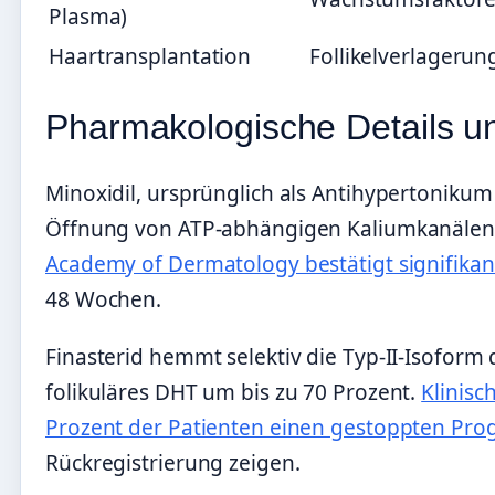
Plasma)
Haartransplantation
Follikelverlagerun
Pharmakologische Details
Minoxidil, ursprünglich als Antihypertonikum
Öffnung von ATP-abhängigen Kaliumkanälen
Academy of Dermatology bestätigt signifika
48 Wochen.
Finasterid hemmt selektiv die Typ-II-Isofor
folikuläres DHT um bis zu 70 Prozent.
Klinisc
Prozent der Patienten einen gestoppten Pro
Rückregistrierung zeigen.