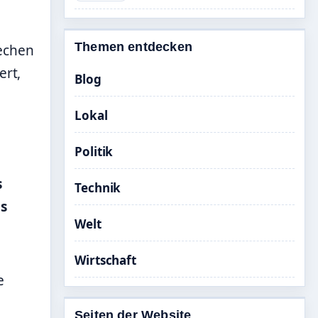
Themen entdecken
echen
ert,
Blog
Lokal
Politik
s
Technik
s
Welt
Wirtschaft
e
Seiten der Website