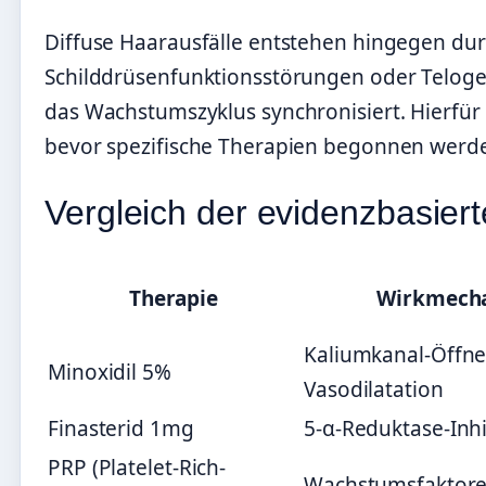
Diffuse Haarausfälle entstehen hingegen du
Schilddrüsenfunktionsstörungen oder Teloge
das Wachstumszyklus synchronisiert. Hierfür 
bevor spezifische Therapien begonnen werd
Vergleich der evidenzbasie
Therapie
Wirkmech
Kaliumkanal-Öffne
Minoxidil 5%
Vasodilatation
Finasterid 1mg
5-α-Reduktase-Inhi
PRP (Platelet-Rich-
Wachstumsfaktore