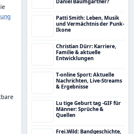
Daniel Baumgärtner?
ie
dung
Patti Smith: Leben, Musik
und Vermächtnis der Punk-
Ikone
Christian Dürr: Karriere,
Familie & aktuelle
Entwicklungen
T-online Sport: Aktuelle
Nachrichten, Live-Streams
& Ergebnisse
tbare
Lu tige Geburt tag -GIF für
Männer: Sprüche &
Quellen
Frei.Wild: Bandgeschichte,