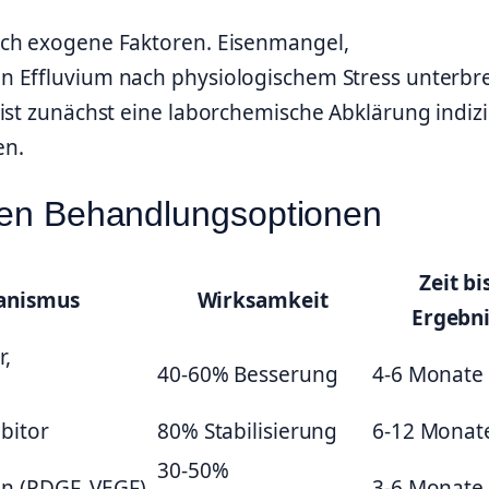
rch exogene Faktoren. Eisenmangel,
n Effluvium nach physiologischem Stress unterbr
ist zunächst eine laborchemische Abklärung indizi
en.
rten Behandlungsoptionen
Zeit bi
anismus
Wirksamkeit
Ergebni
r,
40-60% Besserung
4-6 Monate
bitor
80% Stabilisierung
6-12 Monat
30-50%
n (PDGF, VEGF)
3-6 Monate