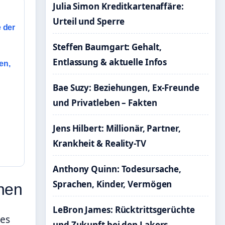
Julia Simon Kreditkartenaffäre:
Urteil und Sperre
e der
Steffen Baumgart: Gehalt,
Entlassung & aktuelle Infos
en,
Bae Suzy: Beziehungen, Ex-Freunde
und Privatleben – Fakten
Jens Hilbert: Millionär, Partner,
Krankheit & Reality-TV
Anthony Quinn: Todesursache,
Sprachen, Kinder, Vermögen
nen
LeBron James: Rücktrittsgerüchte
des
und Zukunft bei den Lakers