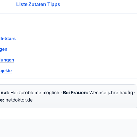
Liste Zutaten Tipps
li-Stars
ngen
hlungen
ojekte
nal:
Herzprobleme möglich ·
Bei Frauen:
Wechseljahre häufig ·
e:
netdoktor.de