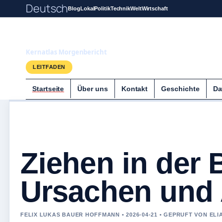
Deutsch
Blog
Lokal
Politik
Technik
Welt
Wirtschaft
Kernatlas
Kernatlas Morgenbericht
LEITFADEN
Startseite
Über uns
Kontakt
Geschichte
Da
Ziehen in der 
Ursachen und 
FELIX LUKAS BAUER HOFFMANN • 2026-04-21 • GEPRUFT VON EL