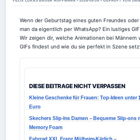
FELIX LUKAS BAUER HOFFMANN • 2026-05-26 • GEPRUFT VON DA
Wenn der Geburtstag eines guten Freundes oder Ko
man da eigentlich per WhatsApp? Ein lustiges GIF
Wir zeigen dir, welche Animationen bei Männern 
GIFs findest und wie du sie perfekt in Szene setz
DIESE BEITRAGE NICHT VERPASSEN
Kleine Geschenke für Frauen: Top-Ideen unter 
Euro
Skechers Slip-Ins Damen – Bequeme Slip-ons m
Memory Foam
Fahrrad XXL Franz Mülheim-Kärlich –