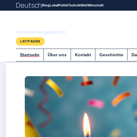
Deutsch
Blog
Lokal
Politik
Technik
Welt
Wirtschaft
Kernatlas
Kernatlas Morgenbericht
LEITFADEN
Startseite
Über uns
Kontakt
Geschichte
Da