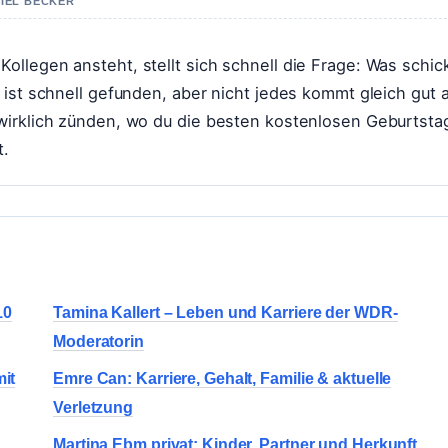
NIEL BECKER
llegen ansteht, stellt sich schnell die Frage: Was schic
 ist schnell gefunden, aber nicht jedes kommt gleich gut 
wirklich zünden, wo du die besten kostenlosen Geburtsta
t.
10
Tamina Kallert – Leben und Karriere der WDR-
Moderatorin
it
Emre Can: Karriere, Gehalt, Familie & aktuelle
Verletzung
Martina Ebm privat: Kinder, Partner und Herkunft