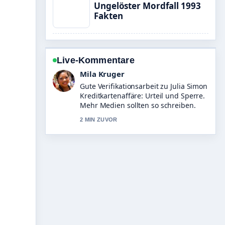
Ungelöster Mordfall 1993
Fakten
Live-Kommentare
Jonas Wagner
Starke Einordnung zu Steffen
Baumgart: Gehalt, Entlassung &#038;
aktuelle Infos. Das ist die klarste
Zusammenfassung, die ich heute
gesehen habe.
4 MIN ZUVOR