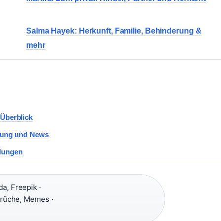
Salma Hayek: Herkunft, Familie, Behinderung &
mehr
 Überblick
etzung und News
hlungen
a, Freepik ·
prüche, Memes ·