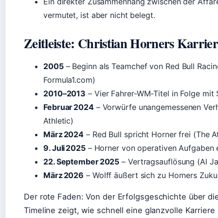
Ein direkter Zusammenhang zwischen der Affär
vermutet, ist aber nicht belegt.
Zeitleiste: Christian Horners Karrie
2005
– Beginn als Teamchef von Red Bull Racing
Formula1.com)
2010–2013
– Vier Fahrer-WM-Titel in Folge mit 
Februar 2024
– Vorwürfe unangemessenen Verha
Athletic)
März 2024
– Red Bull spricht Horner frei (The At
9. Juli 2025
– Horner von operativen Aufgaben 
22. September 2025
– Vertragsauflösung (Al J
März 2026
– Wolff äußert sich zu Horners Zuku
Der rote Faden: Von der Erfolgsgeschichte über die
Timeline zeigt, wie schnell eine glanzvolle Karrier