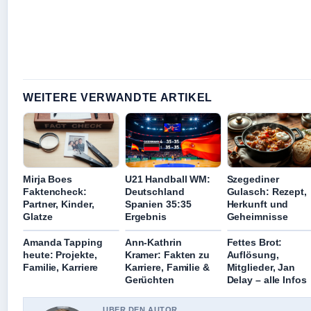
WEITERE VERWANDTE ARTIKEL
Mirja Boes
U21 Handball WM:
Szegediner
Faktencheck:
Deutschland
Gulasch: Rezept,
Partner, Kinder,
Spanien 35:35
Herkunft und
Glatze
Ergebnis
Geheimnisse
Amanda Tapping
Ann-Kathrin
Fettes Brot:
heute: Projekte,
Kramer: Fakten zu
Auflösung,
Familie, Karriere
Karriere, Familie &
Mitglieder, Jan
Gerüchten
Delay – alle Infos
UBER DEN AUTOR