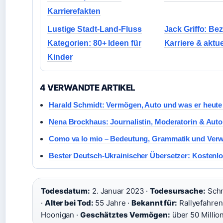
Karrierefakten
Lustige Stadt-Land-Fluss
Jack Griffo: Be
Kategorien: 80+ Ideen für
Karriere & aktue
Kinder
4 VERWANDTE ARTIKEL
Harald Schmidt: Vermögen, Auto und was er heut
Nena Brockhaus: Journalistin, Moderatorin & Auto
Como va lo mio – Bedeutung, Grammatik und Ve
Bester Deutsch-Ukrainischer Übersetzer: Kostenl
Todesdatum:
2. Januar 2023 ·
Todesursache:
Schn
·
Alter bei Tod:
55 Jahre ·
Bekannt für:
Rallyefahre
Hoonigan ·
Geschätztes Vermögen:
über 50 Milli