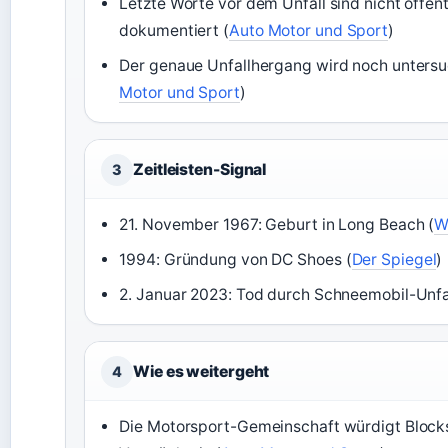
Letzte Worte vor dem Unfall sind nicht öffent
dokumentiert (
Auto Motor und Sport
)
Der genaue Unfallhergang wird noch untersu
Motor und Sport
)
Zeitleisten-Signal
3
21. November 1967: Geburt in Long Beach (
W
1994: Gründung von DC Shoes (
Der Spiegel
)
2. Januar 2023: Tod durch Schneemobil-Unfal
Wie es weitergeht
4
Die Motorsport-Gemeinschaft würdigt Block