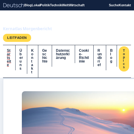
Deutsch
Blog
Lokal
Politik
Technik
Welt
Wirtschaft
Suche
Kontakt
Kernatlas
Kernatlas Morgenbericht
LEITFADEN
St
Ü
K
Ge
Datensc
Cooki
R
B
T
ar
b
o
sc
hutzerkl
e-
un
l
o
p
ts
er
n
hic
ärung
Richtl
db
o
i
eit
u
t
hte
inie
ri
g
c
e
n
a
ef
s
s
k
t